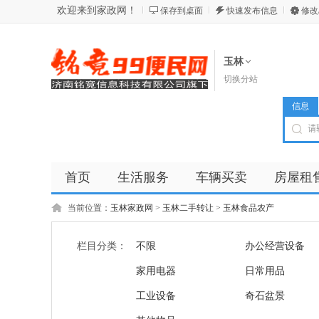
欢迎来到家政网！
保存到桌面
快速发布信息
修改
玉林
切换分站
信息
首页
生活服务
车辆买卖
房屋租
商品
店铺
当前位置：
玉林家政网
>
玉林二手转让
>
玉林食品农产
栏目分类：
不限
办公经营设备
家用电器
日常用品
工业设备
奇石盆景